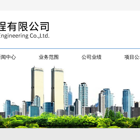
新闻中心
业务范围
公司业绩
项目公