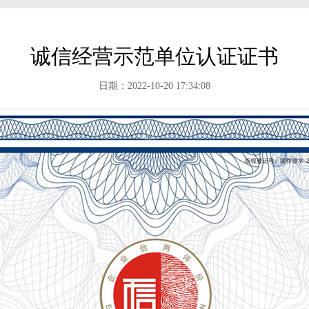
诚信经营示范单位认证证书
日期：2022-10-20 17:34:08