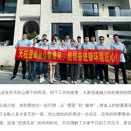
达安庆天柱山脚下的民宿。卸下工作的疲惫，大家迅速融入轻松愉快的
组，有的围坐在一起打牌，从 “掼蛋” 到 “麻将”，牌桌上的较量
了众帆人多才多艺的一面，也让彼此的距离进一步拉近；还有的同事围坐
。这场 “把酒言欢” 的休闲时光，不仅缓解了大家平日的工作压力，更