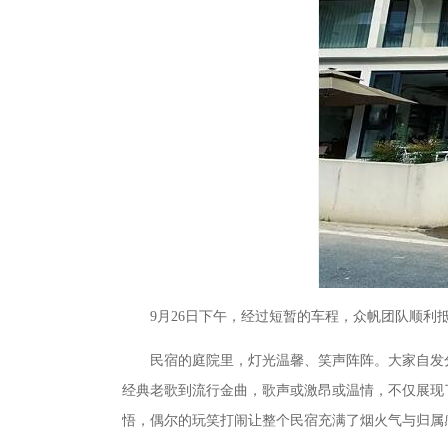
9月26日下午，经过短暂的车程，众帆团队顺利抵
民宿的庭院里，灯光温馨、笑声阵阵。大家自发分成小
经典老歌到流行金曲，歌声或激昂或温情，不仅展现
悟，偶尔的玩笑打闹让整个民宿充满了烟火气与归属感