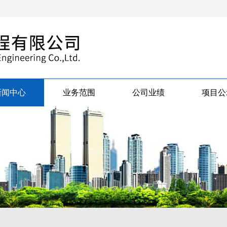
新闻中心
业务范围
公司业绩
项目公