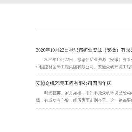
2020年10月22日禄思伟矿业资源（安徽）
2020年10月22日，禄思伟矿业资源（安徽）有
中国建材国际工程集团有限公司、安徽众帆环境工程有限
安徽众帆环境工程有限公司四周年庆
时光荏苒、岁月如梭，不知不觉众帆环境已经4岁
憬，有成功有心酸，经历风雨走到今天。这一路都要感谢