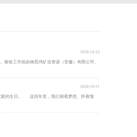
2020-10-23
收会。验收工作组由禄思伟矿业资源（安徽）有限公司、
2020-10-21
家庭的生日。 这四年里，我们揣着梦想、怀着憧